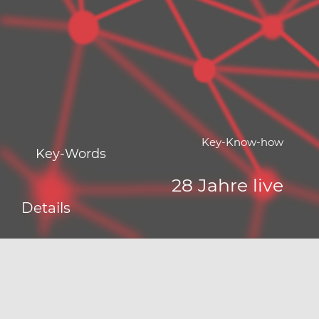
Key-Know-how
Key-Words
28 Jahre live
Details
Wenn Sie hier sind – dann freuen wir uns, weil Sie Interesse
an unseren Leistungen haben. Sie können sich hier völlig
„frei“ bewegen. Warum? Weil wir uns ganz bewusst
entschieden haben, keine IDs oder andere persönliche
Daten zu verarbeiten oder gar zu speichern. Wir nutzen